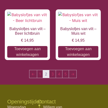
Babyslofjes van vilt –
Babyslofjes van vilt –
Beer lichtbruin
Muis wit
€
14,95
€
14,95
Toevoegen aan
Toevoegen aan
winkelwagen
winkelwagen
←
1
2
3
4
5
→
Openingstijden
Contact
Woensdag
Willem van