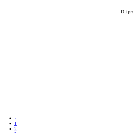
Dit pr
←
1
2