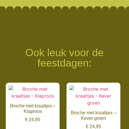
Ook leuk voor de
feestdagen:
Broche met kraaltjes –
Klaproos
Broche met kraaltjes –
Kever groen
€
24,95
€
24,95