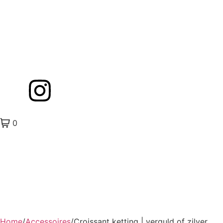
0
Home
/
Accessoires
/
Croissant ketting | verguld of zilver