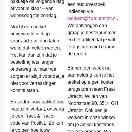
pakketje de volgende dag
een retourverzoek
al voor je klaar – van
indienen via
woensdag t/m zondag.
welkom@fraaiutrecht.nl
.
We ontvangen dan
Mocht een artikel
graag je bestelnummer
onverwacht niet op
en het artikel dat je wilt
voorraad zijn, dan laten
terugsturen met daarbij
we je dat meteen weten.
de reden.
Het kan dan zijn dat je
bestelling iets langer
Binnen een week na
onderweg is, maar we
aanmelding kun je het
zorgen er altijd voor dat je
artikel op eigen kosten
niet voor verrassingen
terugsturen naar: Fraai
komt te staan.
Utrecht, Willen van
En zodra jouw pakket ons
Noortstraat 90, 3514 GH
magazijn verlaat, ontvang
Utrecht. Ook ben je
je een Track & Trace-
welkom in onze winkel
code van PostNL. Zo kun
om je artikel kosteloos
je volgen hoe jouw
terug te brengen. We