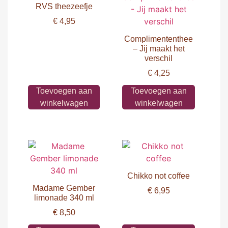
RVS theezeefje
€
4,95
Complimententhee
– Jij maakt het
verschil
€
4,25
Toevoegen aan
Toevoegen aan
winkelwagen
winkelwagen
Chikko not coffee
Madame Gember
€
6,95
limonade 340 ml
€
8,50