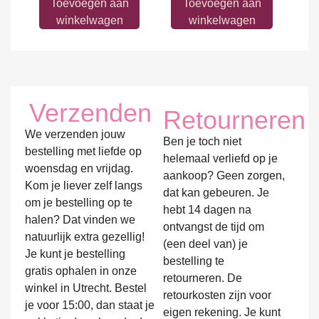
Toevoegen aan
Toevoegen aan
winkelwagen
winkelwagen
Verzenden
Retourneren
We verzenden jouw
Ben je toch niet
bestelling met liefde op
helemaal verliefd op je
woensdag en vrijdag.
aankoop? Geen zorgen,
Kom je liever zelf langs
dat kan gebeuren. Je
om je bestelling op te
hebt 14 dagen na
halen? Dat vinden we
ontvangst de tijd om
natuurlijk extra gezellig!
(een deel van) je
Je kunt je bestelling
bestelling te
gratis ophalen in onze
retourneren. De
winkel in Utrecht. Bestel
retourkosten zijn voor
je voor 15:00, dan staat je
eigen rekening. Je kunt