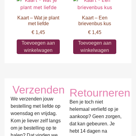
Kaart – Wat je plant
Kaart – Een
met liefde
brievenbus kus
€
1,45
€
1,45
Toevoegen aan
Toevoegen aan
winkelwagen
winkelwagen
Verzenden
Retourneren
We verzenden jouw
Ben je toch niet
bestelling met liefde op
helemaal verliefd op je
woensdag en vrijdag.
aankoop? Geen zorgen,
Kom je liever zelf langs
dat kan gebeuren. Je
om je bestelling op te
hebt 14 dagen na
halen? Dat vinden we