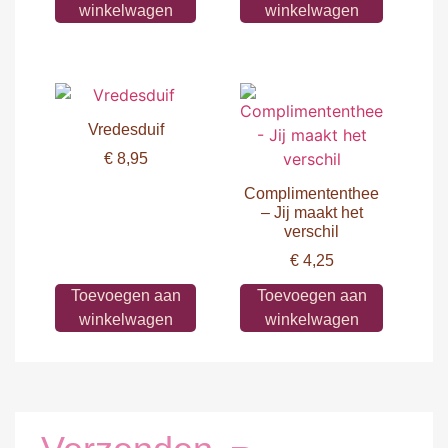
winkelwagen
winkelwagen
Vredesduif
€
8,95
Complimententhee
– Jij maakt het
verschil
€
4,25
Toevoegen aan
Toevoegen aan
winkelwagen
winkelwagen