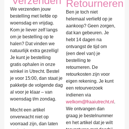
Verzenden
Retourneren
We verzenden jouw
Ben je toch niet
bestelling met liefde op
helemaal verliefd op je
woensdag en vrijdag.
aankoop? Geen zorgen,
Kom je liever zelf langs
dat kan gebeuren. Je
om je bestelling op te
hebt 14 dagen na
halen? Dat vinden we
ontvangst de tijd om
natuurlijk extra gezellig!
(een deel van) je
Je kunt je bestelling
bestelling te
gratis ophalen in onze
retourneren. De
winkel in Utrecht. Bestel
retourkosten zijn voor
je voor 15:00, dan staat je
eigen rekening. Je kunt
pakketje de volgende dag
een retourverzoek
al voor je klaar – van
indienen via
woensdag t/m zondag.
welkom@fraaiutrecht.nl
.
We ontvangen dan
Mocht een artikel
graag je bestelnummer
onverwacht niet op
en het artikel dat je wilt
voorraad zijn, dan laten