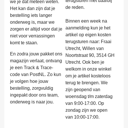
terugsturen met daarbij
we je dat meteen weten.
de reden.
Het kan dan zijn dat je
bestelling iets langer
Binnen een week na
onderweg is, maar we
aanmelding kun je het
zorgen er altijd voor dat je
artikel op eigen kosten
niet voor verrassingen
terugsturen naar: Fraai
komt te staan.
Utrecht, Willen van
En zodra jouw pakket ons
Noortstraat 90, 3514 GH
magazijn verlaat, ontvang
Utrecht. Ook ben je
je een Track & Trace-
welkom in onze winkel
code van PostNL. Zo kun
om je artikel kosteloos
je volgen hoe jouw
terug te brengen. We
bestelling, zorgvuldig
zijn geopend van
ingepakt door ons team,
woensdag t/m zaterdag
onderweg is naar jou.
van 9:00-17:00. Op
zondag zijn we open
van 10:00-17:00.