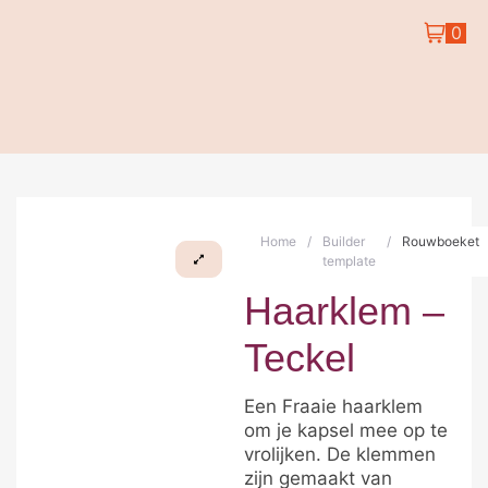
0
Home
/
Builder
/
Rouwboeket
template
Haarklem –
Teckel
Een Fraaie haarklem
om je kapsel mee op te
vrolijken. De klemmen
zijn gemaakt van