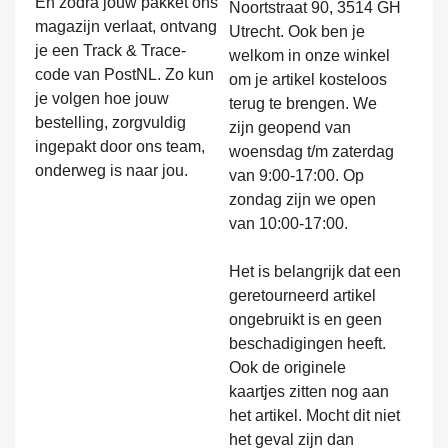
En zodra jouw pakket ons
Noortstraat 90, 3514 GH
magazijn verlaat, ontvang
Utrecht. Ook ben je
je een Track & Trace-
welkom in onze winkel
code van PostNL. Zo kun
om je artikel kosteloos
je volgen hoe jouw
terug te brengen. We
bestelling, zorgvuldig
zijn geopend van
ingepakt door ons team,
woensdag t/m zaterdag
onderweg is naar jou.
van 9:00-17:00. Op
zondag zijn we open
van 10:00-17:00.
Het is belangrijk dat een
geretourneerd artikel
ongebruikt is en geen
beschadigingen heeft.
Ook de originele
kaartjes zitten nog aan
het artikel. Mocht dit niet
het geval zijn dan