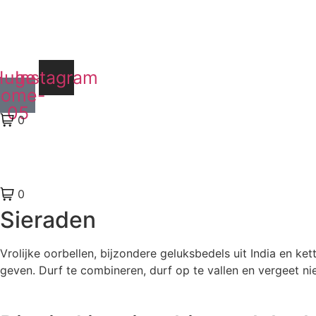
Ga
naar
de
inhoud
Huge-
Instagram
home-
05
0
0
Sieraden
Vrolijke oorbellen, bijzondere geluksbedels uit India en ket
geven. Durf te combineren, durf op te vallen en vergeet ni