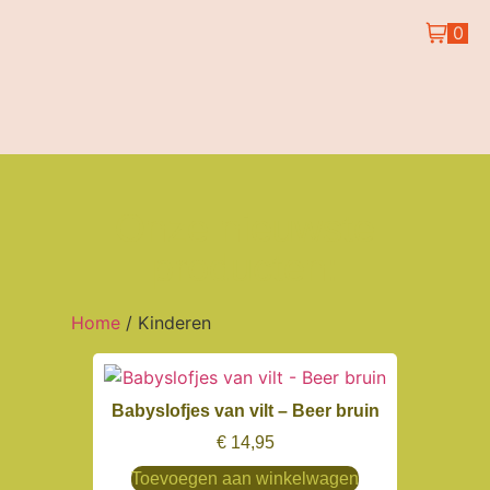
0
Onze nieuwste
producten:
Home
/ Kinderen
Babyslofjes van vilt – Beer bruin
€
14,95
Toevoegen aan winkelwagen