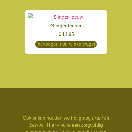
Slinger leeuw
€
14,95
Toevoegen aan winkelwagen
Ook online houden we het graag
Fraai én
bewust
. Hier vind je een zorgvuldig