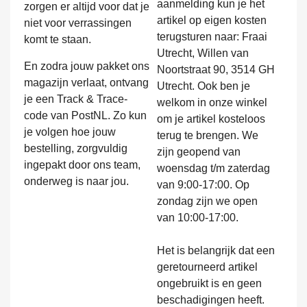
aanmelding kun je het
zorgen er altijd voor dat je
artikel op eigen kosten
niet voor verrassingen
terugsturen naar: Fraai
komt te staan.
Utrecht, Willen van
En zodra jouw pakket ons
Noortstraat 90, 3514 GH
magazijn verlaat, ontvang
Utrecht. Ook ben je
je een Track & Trace-
welkom in onze winkel
code van PostNL. Zo kun
om je artikel kosteloos
je volgen hoe jouw
terug te brengen. We
bestelling, zorgvuldig
zijn geopend van
ingepakt door ons team,
woensdag t/m zaterdag
onderweg is naar jou.
van 9:00-17:00. Op
zondag zijn we open
van 10:00-17:00.
Het is belangrijk dat een
geretourneerd artikel
ongebruikt is en geen
beschadigingen heeft.