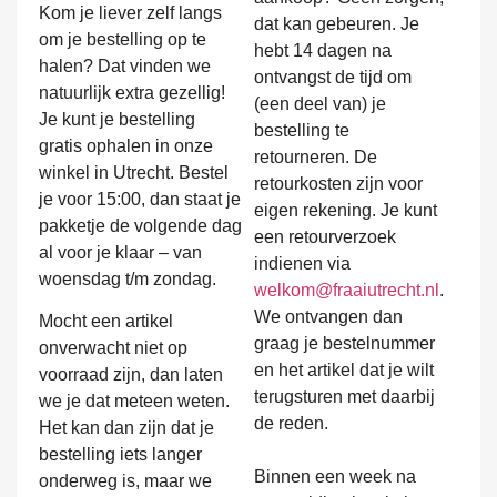
Kom je liever zelf langs
dat kan gebeuren. Je
om je bestelling op te
hebt 14 dagen na
halen? Dat vinden we
ontvangst de tijd om
natuurlijk extra gezellig!
(een deel van) je
Je kunt je bestelling
bestelling te
gratis ophalen in onze
retourneren. De
winkel in Utrecht. Bestel
retourkosten zijn voor
je voor 15:00, dan staat je
eigen rekening. Je kunt
pakketje de volgende dag
een retourverzoek
al voor je klaar – van
indienen via
woensdag t/m zondag.
welkom@fraaiutrecht.nl
.
We ontvangen dan
Mocht een artikel
graag je bestelnummer
onverwacht niet op
en het artikel dat je wilt
voorraad zijn, dan laten
terugsturen met daarbij
we je dat meteen weten.
de reden.
Het kan dan zijn dat je
bestelling iets langer
Binnen een week na
onderweg is, maar we