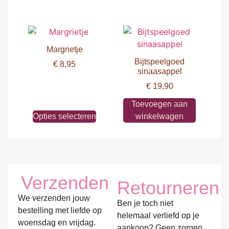
Margrietje
Bijtspeelgoed
€
8,95
sinaasappel
€
19,90
Toevoegen aan
Opties selecteren
winkelwagen
Verzenden
Retourneren
We verzenden jouw
Ben je toch niet
bestelling met liefde op
helemaal verliefd op je
woensdag en vrijdag.
aankoop? Geen zorgen,