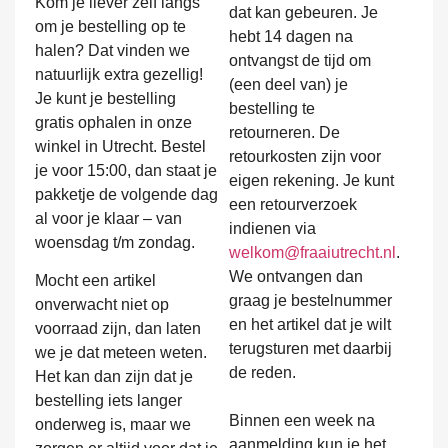
Kom je liever zelf langs
dat kan gebeuren. Je
om je bestelling op te
hebt 14 dagen na
halen? Dat vinden we
ontvangst de tijd om
natuurlijk extra gezellig!
(een deel van) je
Je kunt je bestelling
bestelling te
gratis ophalen in onze
retourneren. De
winkel in Utrecht. Bestel
retourkosten zijn voor
je voor 15:00, dan staat je
eigen rekening. Je kunt
pakketje de volgende dag
een retourverzoek
al voor je klaar – van
indienen via
woensdag t/m zondag.
welkom@fraaiutrecht.nl
.
We ontvangen dan
Mocht een artikel
graag je bestelnummer
onverwacht niet op
en het artikel dat je wilt
voorraad zijn, dan laten
terugsturen met daarbij
we je dat meteen weten.
de reden.
Het kan dan zijn dat je
bestelling iets langer
Binnen een week na
onderweg is, maar we
aanmelding kun je het