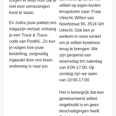
zorgen er altijd voor dat je
artikel op eigen kosten
niet voor verrassingen
terugsturen naar: Fraai
komt te staan.
Utrecht, Willen van
En zodra jouw pakket ons
Noortstraat 90, 3514 GH
magazijn verlaat, ontvang
Utrecht. Ook ben je
je een Track & Trace-
welkom in onze winkel
code van PostNL. Zo kun
om je artikel kosteloos
je volgen hoe jouw
terug te brengen. We
bestelling, zorgvuldig
zijn geopend van
ingepakt door ons team,
woensdag t/m zaterdag
onderweg is naar jou.
van 9:00-17:00. Op
zondag zijn we open
van 10:00-17:00.
Het is belangrijk dat een
geretourneerd artikel
ongebruikt is en geen
beschadigingen heeft.