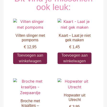
ook leuk:
Vilten slinger met
Kaart – Laat je niet
pompoms
gek maken
€
12,95
€
1,45
Toevoegen aan
Toevoegen aan
winkelwagen
winkelwagen
Hopwater uit
Utrecht
Broche met
kraaltjes –
€
3,95