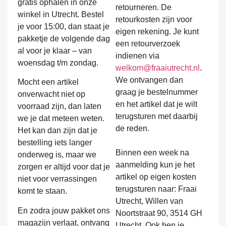
gratis ophalen in onze
retourneren. De
winkel in Utrecht. Bestel
retourkosten zijn voor
je voor 15:00, dan staat je
eigen rekening. Je kunt
pakketje de volgende dag
een retourverzoek
al voor je klaar – van
indienen via
woensdag t/m zondag.
welkom@fraaiutrecht.nl
.
We ontvangen dan
Mocht een artikel
graag je bestelnummer
onverwacht niet op
en het artikel dat je wilt
voorraad zijn, dan laten
terugsturen met daarbij
we je dat meteen weten.
de reden.
Het kan dan zijn dat je
bestelling iets langer
Binnen een week na
onderweg is, maar we
aanmelding kun je het
zorgen er altijd voor dat je
artikel op eigen kosten
niet voor verrassingen
terugsturen naar: Fraai
komt te staan.
Utrecht, Willen van
En zodra jouw pakket ons
Noortstraat 90, 3514 GH
magazijn verlaat, ontvang
Utrecht. Ook ben je