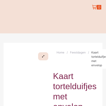
0
Home
/
Feestdagen
/
Kaart
tortelduifje
met
envelop
Kaart
tortelduifjes
met