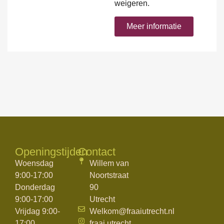
weigeren.
Meer informatie
Openingstijden
Contact
Woensdag
Willem van
9:00-17:00
Noortstraat
Donderdag
90
9:00-17:00
Utrecht
Vrijdag 9:00-
Welkom@fraaiutrecht.nl
17:00
fraai.utrecht