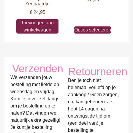
Zeepaardje
€
24,95
Toevoegen aan
winkelwagen
Opties selecteren
Verzenden
Retourneren
We verzenden jouw
Ben je toch niet
bestelling met liefde op
helemaal verliefd op je
woensdag en vrijdag.
aankoop? Geen zorgen,
Kom je liever zelf langs
dat kan gebeuren. Je
om je bestelling op te
hebt 14 dagen na
halen? Dat vinden we
ontvangst de tijd om
natuurlijk extra gezellig!
(een deel van) je
Je kunt je bestelling
bestelling te