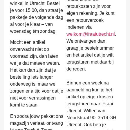
winkel in Utrecht. Bestel
retourkosten zijn voor
je voor 15:00, dan staat je
eigen rekening. Je kunt
pakketje de volgende dag
een retourverzoek
al voor je klaar – van
indienen via
woensdag t/m zondag.
welkom@fraaiutrecht.nl
.
We ontvangen dan
Mocht een artikel
graag je bestelnummer
onverwacht niet op
en het artikel dat je wilt
voorraad zijn, dan laten
terugsturen met daarbij
we je dat meteen weten.
de reden.
Het kan dan zijn dat je
bestelling iets langer
Binnen een week na
onderweg is, maar we
aanmelding kun je het
zorgen er altijd voor dat je
artikel op eigen kosten
niet voor verrassingen
terugsturen naar: Fraai
komt te staan.
Utrecht, Willen van
En zodra jouw pakket ons
Noortstraat 90, 3514 GH
magazijn verlaat, ontvang
Utrecht. Ook ben je