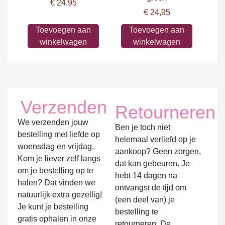
€
24,95
€
24,95
Toevoegen aan
Toevoegen aan
winkelwagen
winkelwagen
Verzenden
Retourneren
We verzenden jouw
Ben je toch niet
bestelling met liefde op
helemaal verliefd op je
woensdag en vrijdag.
aankoop? Geen zorgen,
Kom je liever zelf langs
dat kan gebeuren. Je
om je bestelling op te
hebt 14 dagen na
halen? Dat vinden we
ontvangst de tijd om
natuurlijk extra gezellig!
(een deel van) je
Je kunt je bestelling
bestelling te
gratis ophalen in onze
retourneren. De